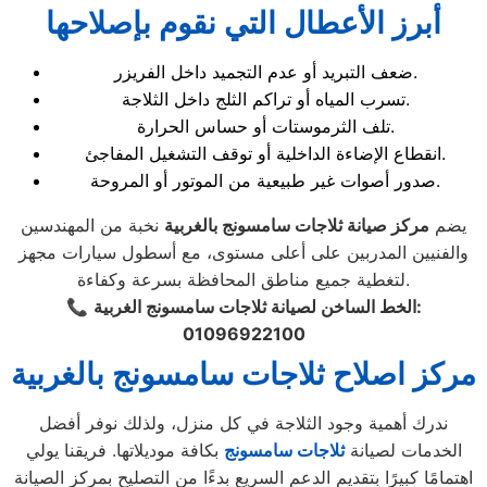
أبرز الأعطال التي نقوم بإصلاحها
ضعف التبريد أو عدم التجميد داخل الفريزر.
تسرب المياه أو تراكم الثلج داخل الثلاجة.
تلف الثرموستات أو حساس الحرارة.
انقطاع الإضاءة الداخلية أو توقف التشغيل المفاجئ.
صدور أصوات غير طبيعية من الموتور أو المروحة.
يضم
مركز صيانة ثلاجات سامسونج بالغربية
نخبة من المهندسين
والفنيين المدربين على أعلى مستوى، مع أسطول سيارات مجهز
لتغطية جميع مناطق المحافظة بسرعة وكفاءة.
الخط الساخن لصيانة ثلاجات سامسونج الغربية:
📞
01096922100
مركز اصلاح ثلاجات سامسونج بالغربية
ندرك أهمية وجود الثلاجة في كل منزل، ولذلك نوفر أفضل
الخدمات لصيانة
ثلاجات سامسونج
بكافة موديلاتها. فريقنا يولي
اهتمامًا كبيرًا بتقديم الدعم السريع بدءًا من التصليح بمركز الصيانة