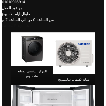
01010916814
مواعيد العمل
طوال ايام الاسبوع
من الساعة 9 ص الى الساعة 7 م
Latest Projects
المركز الرئيسي لصيانة
سامسونج
صيانة تكييفات سامسونج