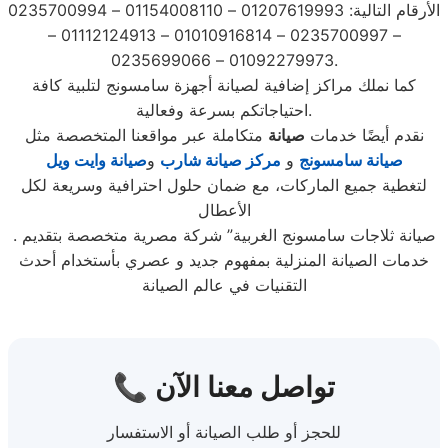
الأرقام التالية: 01207619993 – 01154008110 – 0235700994
– 0235700997 – 01010916814 – 01112124913 –
01092279973 – 0235699066.
كما نملك مراكز إضافية لصيانة أجهزة سامسونج لتلبية كافة
احتياجاتكم بسرعة وفعالية.
نقدم أيضًا خدمات
صيانة
متكاملة عبر مواقعنا المتخصصة مثل
صيانة سامسونج
و
مركز صيانة شارب
و
صيانة وايت ويل
لتغطية جميع الماركات، مع ضمان حلول احترافية وسريعة لكل
الأعطال
. صيانة ثلاجات سامسونج الغربية” شركة مصرية متخصصة بتقديم
خدمات الصيانة المنزلية بمفهوم جديد و عصري بأستخدام أحدث
التقنيات في عالم الصيانة
📞 تواصل معنا الآن
للحجز أو طلب الصيانة أو الاستفسار