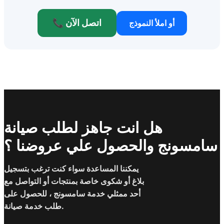
📞 اتصل الآن
أو املأ النموذج
هل انت جاهز لطلب صيانة
سامسونج والحصول علي عروضنا ؟
يمكننا المساعدة سواء كنت ترغب بتسجيل
بلاغ أو شكوى خاصة بمنتجات أو التواصل مع
أحد ممثلي خدمة سامسونج ، للحصول على
طلب خدمة صيانة.