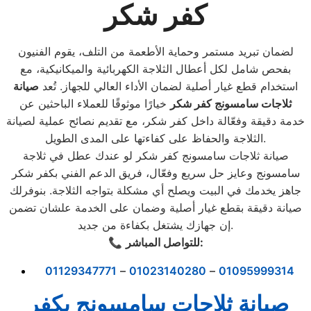
كفر شكر
لضمان تبريد مستمر وحماية الأطعمة من التلف، يقوم الفنيون
بفحص شامل لكل أعطال الثلاجة الكهربائية والميكانيكية، مع
استخدام قطع غيار أصلية لضمان الأداء العالي للجهاز. تُعد
صيانة
ثلاجات سامسونج كفر شكر
خيارًا موثوقًا للعملاء الباحثين عن
خدمة دقيقة وفعّالة داخل كفر شكر، مع تقديم نصائح عملية لصيانة
الثلاجة والحفاظ على كفاءتها على المدى الطويل.
صيانة ثلاجات سامسونج كفر شكر لو عندك عطل في ثلاجة
سامسونج وعايز حل سريع وفعّال، فريق الدعم الفني بكفر شكر
جاهز يخدمك في البيت ويصلح أي مشكلة بتواجه الثلاجة. بنوفرلك
صيانة دقيقة بقطع غيار أصلية وضمان على الخدمة علشان تضمن
إن جهازك يشتغل بكفاءة من جديد.
للتواصل المباشر:
📞
01129347771
–
01023140280
–
01095999314
صيانة ثلاجات سامسونج بكفر