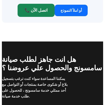
📞 اتصل الآن
أو املأ النموذج
هل انت جاهز لطلب صيانة
سامسونج والحصول علي عروضنا ؟
يمكننا المساعدة سواء كنت ترغب بتسجيل
بلاغ أو شكوى خاصة بمنتجات أو التواصل مع
أحد ممثلي خدمة سامسونج ، للحصول على
طلب خدمة صيانة.