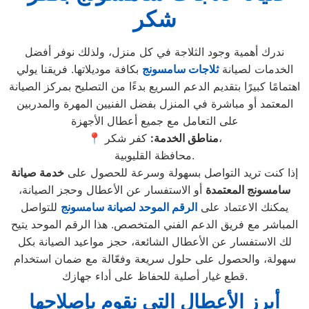
شكر
ندرك أهمية وجود الثلاجة في كل منزل، ولذلك نوفر أفضل
الخدمات لصيانة
ثلاجات سامسونج
بكافة موديلاتها. فريقنا يولي
اهتمامًا كبيرًا بتقديم الدعم السريع بدءًا من التصليح بمركز الصيانة
المعتمد أو مباشرة في المنزل بفضل الفنيين المهرة والمدربين
على التعامل مع جميع أعطال الأجهزة
كفر شكر،
مناطق الخدمة:
📍
محافظة القليوبية.
إذا كنت تريد التواصل بسهولة وسرعة للحصول على
خدمة صيانة
سامسونج المعتمدة
أو الاستفسار عن الأعطال وحجز الصيانة،
يمكنك الاعتماد على
الرقم الموحد لصيانة سامسونج
للتواصل
المباشر مع فريق الدعم الفني المتخصص. هذا الرقم الموحد يتيح
لك الاستفسار عن الأعطال الشائعة، حجز مواعيد الصيانة بكل
سهولة، والحصول على حلول سريعة وفعّالة مع ضمان استخدام
قطع غيار أصلية للحفاظ على أداء جهازك.
أبرز الأعطال التي نقوم بإصلاحها