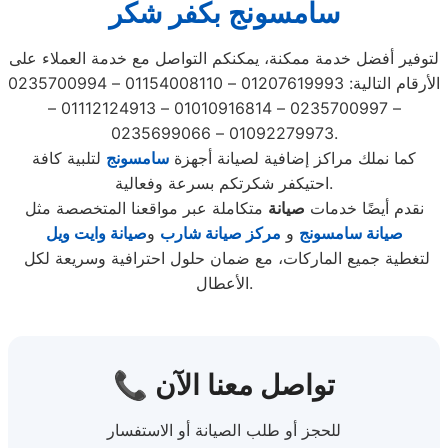
سامسونج بكفر شكر
لتوفير أفضل خدمة ممكنة، يمكنكم التواصل مع خدمة العملاء على
الأرقام التالية: 01207619993 – 01154008110 – 0235700994
– 0235700997 – 01010916814 – 01112124913 –
01092279973 – 0235699066.
كما نملك مراكز إضافية لصيانة أجهزة
سامسونج
لتلبية كافة
احتيكفر شكرتكم بسرعة وفعالية.
نقدم أيضًا خدمات
صيانة
متكاملة عبر مواقعنا المتخصصة مثل
صيانة سامسونج
و
مركز صيانة شارب
و
صيانة وايت ويل
لتغطية جميع الماركات، مع ضمان حلول احترافية وسريعة لكل
الأعطال.
📞 تواصل معنا الآن
للحجز أو طلب الصيانة أو الاستفسار