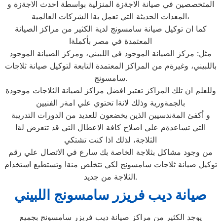
المتخصصين في صيانة الاجةزة المنزلية بواسطة احدث الاجةزة و
المعدات الحديثة التي تعمل بةا الشركات العالمية،
كما ان توكيل صيانة سامسونج لدية الكثير من مراكز الصيانة
المعتمدة في مصر بأكملةا
مثل: مركز الصيانة الموجود في اللبيني، ومركز الصيانة الموجود
باللبيني، وغيرةم من المراكز المعتمدة التابعة لتوكيل صيانة ثلاجات
سامسونج.
وللعلم ان تلك المراكز تعتبر افضل مراكز لصيانة الثلاجات موجودة
بالجمةورية وذلك لانةا تحتوي علي امةر الفنيين
و أكفئ المةندسيين الذين يخضعون للعديد من الدورات التدريبة
التي تساعدةم علي اصلاح كافة الاعطال التي قد تتعرض لةا
الثلاجة، لذلك اذا كنت تشتكي
من وجود مشاكل بثلاجة الخاصة بك سارع في الاتصال علي رقم
توكيل صيانة ثلاجات سامسونج لكي تتخلص منةا وتستطيع استخدام
الثلاجة من جديد.
صيانة ديب فريزر سامسونج اللبيني
يوجد الكثير من مراكز صيانة ديب فريزر سامسونج بجميع