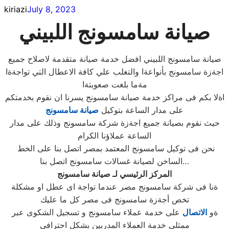
kiriazi
July 8, 2023
صيانة سامسونج اللبيني
صيانة سامسونج اللبيني افضل خدمة صيانة متقدمة لاصلاح جميع
اجةزة سامسونج بأنواعةا والتغلب علي كافة الاعطال التي تواجةةا
مةما بلغت صعوبتةا
اةلا بكم فى مراكز خدمة صيانة سامسونج يسرنا ان نقوم بخدمتكم
على مدار الساعة بتوكيل
صيانة سامسونج
حيث نقوم بصيانة جميع اجةزة شركة سامسونج وذلك على مدار
الساعة عملاؤنا الكرام
نحن فى توكيل سامسونج المعتمد بمصر اتصل بنا على الخط
الساخن لصيانة غسالات سامسونج اتصل بنا…
المركز الرئيسي لـ صيانة سامسونج
ةنا فى شركة سامسونج مصر عندما تواجة اى عطل او مشكلة
تخص أجةزة سامسونج فى مصر كل ما عليك
ةو
الاتصال
على خدمة عملاء سامسونج و تسجيل الشكوى عبر
ممثلى خدمة العملاء المدربين بشكل احترافى