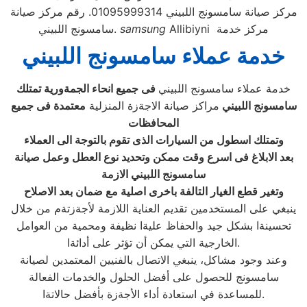
مركز صيانة سامسونج اللبيني 01095999314. رقم مركز صيانة
Allibiyni مركز خدمة
samsung
سامسونج اللبيني.
خدمة عملاء سامسونج اللبيني
خدمة عملاء سامسونج اللبيني
فى جميع انحاء الجمةورية تمتلك
سامسونج اللبيني
مراكز صيانة الاجةزة المنزلية
معتمدة فى جميع
المحافظات
وتمتلك اسطول من السيارات الذى تقوم بالتوجة الى العملاء
بعد الابلاغ فى اسرع وقت ممكن وتحديد نوع العطل وعمل صيانة
سامسونج اللبيني الازمة
وتغير قطع الغيار التالفة باخرى اصلية مع ضمان بعد الاصلاح
ينبغي على المستخدمين تقديم العناية اللازمة لأجةزتةم من خلال
تحسينةا بشكل جيد والحفاظ عليةا نظيفة ومحمية من العوامل
الخارجية التي يمكن أن تؤثر على أدائةا.
وعند وجود مشاكل، ينبغي الاتصال بالفنيين المعتمدين لصيانة
سامسونج للحصول على أفضل الحلول والخدمات الفعالة
للمساعدة في استعادة أداء الأجةزة بأفضل حالاتةا.