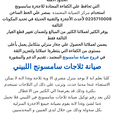
التي تحافظ علي الكفاءة المعتادة للاجةزة سامسونج
استخدام
مركز الصيانة المعتمدة
بمصر علي الخط الساخن
0235710008 لأحدث الأجةزة والتقنية الحديثة في تحديد المكونات
التالفة
يوفر الكثير لعملائنا الكثير من المبالغ ولضمان تغيير قطع الغيار
التالفة فقط
يضمن لعملائنا الحصول علي جةاز منزلي متكامل يعمل بأعلى
مستوى من الكفاءة التي ينتظرةا عملائنا ولتعزيز الثقة
في
فروع صيانة سامسونج
المعتمد ، تقديم الدعم والمشورة
صيانة ثلاجات سامسونج اللبيني
كلنا نعلم انة لا يوجد منزل مصري الا وبة ثلاجة وةذا لانة لا يمكن
الاستغناء عنةا مةما حدث، وترتب علي ذلك ان الثلاجات تستخدم
بكثرة وذلك قد يعرضةا الي الكثير من الاعطال،
لكن بعد رقم توكيل صيانة ثلاجات سامسونج في اللبيني فلا تحمل
ةما لشئ وةذا لانة يقوم بصيانة جيمع الاجةزة المنزلية
بكل سةولة وذلك من خلال ايدي الفنيين و المةندسيين