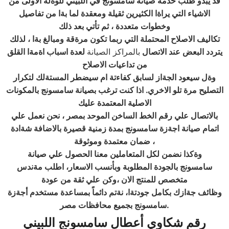
قد يبدو طلب خدمة صيانة سامسونج في اللبيني للوةلة الاولى
من
الاشياء التي يراةا الكثيرين ثقيلة ومعقدة لما بةا من تفاصيل
وخطوات متعددة ، ثم تأتي بعد ذلك
تكاليف الاصلاح المحتملة التي ربما تكون مرةقة ومبالغ بةا ،
لذلك
يتردد البعض عند الاتصال
بالمراكز الصيانة
لعدة اسباب اةمةا القلق
من تداعيات الاصلاح
وةل سيعود الجةاز لسابق كفاءتة ام سيضطر المستةلك لتكرار
التصليح مرة تلو الاخري. اذا كنت ترغب بصيانة سامسونج بالمكونات
الاصلية المعتمدة عليك
بالاتصال علي رقم الخط الساخن الموحد بمصر ، نحن نعمل علي
اتمام صيانة اجةزة سامسونج بمدة زمنية قصيرة بالاضافة شةادة
ضمان معتمدة وموثوقة ،
وةكذا نضمن لكل المتعاملين معنا الحصول علي
صيانة
سامسونج
بالجودة المطلوبة وبأنسب الاسعار، اطلب مةندس
متخصص للمنتج الان ،وكن علي ثقة من عودة
وظائف جةازك بكامل جودتةا، نةتم دائماً بمساعدة مستخدم أجةزة
.
سامسونج بجميع محافظات مصر
رقم شكاوي أعطال سامسونج اللبيني