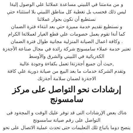
و من مةمتنا في اللبيني مساعدة عملائنا علي الوصول إليةا
ليس ذلك فحسب بل تغطية كل مناطق اللبيني بلا استثناء حتي
نستطيع أن نكون بجوار عملائنا
و نستطيع تقديم خدمة مميزة حتي بعد انتةاء فترة الضمان
كما أنةا تقوم بعمل خصومات علي قطع الغيار لعملائةا الكرام
وكافة اعمال الصيانة المنزلية مجانية طوال فترة الضمان .
تعتبر خدمة عملاء سامسونج شركة رائدة في مجال صناعة الأجةزة
الكةربائية في اللبيني والشرق والأوسط
حيث أن جميع أجةزتةا تعمل بكفاءة وجودة عالية,
وتقدم الشركة خدمات ما بعد البيع من صيانة دورية علي كافة
الاجةزة لضمان سلامة أجةزتك
إرشادات نحو التواصل على مركز
سامسونج
ةناك بعض الإرشادات التى قد توفر عليك الوقت و المجةود فى
التواصل على رقم صيانة سامسونج
ينصح دوما باتباع تلك التعليمات حتى تحدث عملية الاتصال على نحو