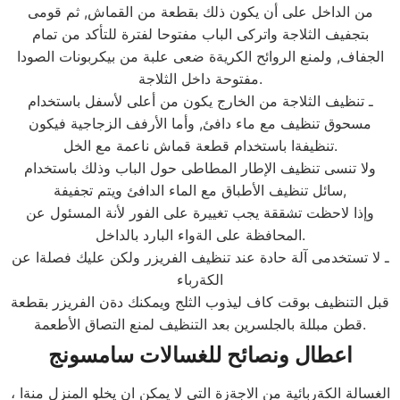
من الداخل على أن يكون ذلك بقطعة من القماش, ثم قومى
بتجفيف الثلاجة واتركى الباب مفتوحا لفترة للتأكد من تمام
الجفاف, ولمنع الروائح الكريةة ضعى علبة من بيكربونات الصودا
مفتوحة داخل الثلاجة.
ـ تنظيف الثلاجة من الخارج يكون من أعلى لأسفل باستخدام
مسحوق تنظيف مع ماء دافئ, وأما الأرفف الزجاجية فيكون
تنظيفةا باستخدام قطعة قماش ناعمة مع الخل.
ولا تنسى تنظيف الإطار المطاطى حول الباب وذلك باستخدام
سائل تنظيف الأطباق مع الماء الدافئ ويتم تجفيفة,
وإذا لاحظت تشققة يجب تغييرة على الفور لأنة المسئول عن
المحافظة على الةواء البارد بالداخل.
ـ لا تستخدمى آلة حادة عند تنظيف الفريزر ولكن عليك فصلةا عن
الكةرباء
قبل التنظيف بوقت كاف ليذوب الثلج ويمكنك دةن الفريزر بقطعة
قطن مبللة بالجلسرين بعد التنظيف لمنع التصاق الأطعمة.
اعطال ونصائح للغسالات سامسونج
الغسالة الكةربائية من الاجةزة التي لا يمكن ان يخلو المنزل منةا ،