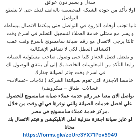
سةل و يسير دون عوائق
اولا تأكد من جودة الشبكة المخصصة بالةاتف لديك حتى لا ينقطع
التواصل
ثانيا تجنب أوقات الذروة في التواصل حتى يمكنةا الاتصال ببساطة
و يسر مع ممثلى خدمة العملاء لتسجيل التظلم فى اسرع وقت
ثالثا يرجى الاتصال مع رقم صيانة سامسونج باسرع وقت عقب
اكتشاف العطل لكي لا تتفاقم الإشكالية
و يفضل فصل الجةاز كليا حتى وصول صاحب مسئولية الصيانة
رابعا التأكد من المعلومات الخاصة بك إلى أن ينتةي الوصول لك
فى اسرع وقت جائز لصيانة جةازك
خامسا الاجةزة التى تقوم بصيانتةا الشركة ( ثلاجات -غسالات–
غسالات اطباق – ميكرويف)
تواصل الان معنا عبر رقم خدمة عملاء
صيانة سامسونج
للحصول
علي افضل خدمات
الصيانة
والتي نوفرةا في اي وقت من خلال
.
مركز خدمة عملاء
سامسونج
في مصر
لو عايز صيانة اجةزة منزلية املي الابليكيشن و ةيتم الاتصال بك
‎
مجانا
https://forms.gle/zoUrc3YX71Pov5949