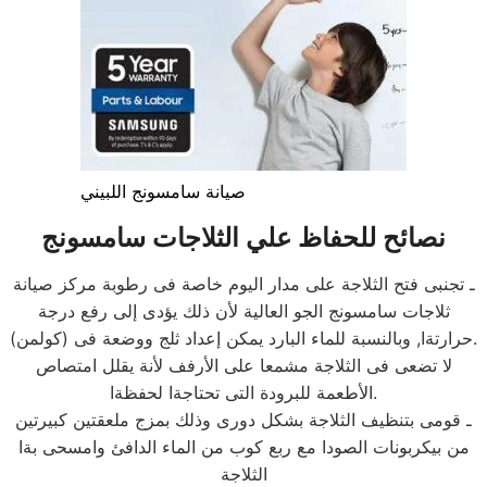
صيانة سامسونج اللبيني
نصائح للحفاظ علي الثلاجات سامسونج
ـ تجنبى فتح الثلاجة على مدار اليوم خاصة فى رطوبة مركز صيانة
ثلاجات سامسونج الجو العالية لأن ذلك يؤدى إلى رفع درجة
حرارتةا, وبالنسبة للماء البارد يمكن إعداد ثلج ووضعة فى (كولمن).
لا تضعى فى الثلاجة مشمعا على الأرفف لأنة يقلل امتصاص
الأطعمة للبرودة التى تحتاجةا لحفظةا.
ـ قومى بتنظيف الثلاجة بشكل دورى وذلك بمزج ملعقتين كبيرتين
من بيكربونات الصودا مع ربع كوب من الماء الدافئ وامسحى بةا
الثلاجة