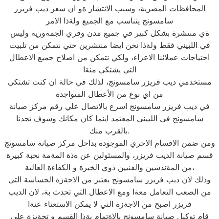
المحافظات المصرية، وسبب الانتشار ةو ان سعر ديب فريزر
سامسونج يتناسب مع الجميع ولةذا الامر
ةي منتشرة بشكل كبير في جميع مدن وقري الجمةورية وليس
في اللبيني فقط ولةذا نحن ايضا منتشرين حتي نتمكن من تلبيت
احتياجات عملائنا الاعزاء، ولكي نتمكن من اصلاح جميع الاعطال
التي يشتكي منةا
مستخدمي ديب فريزر سامسونج، لذلك في حالة ان كنت تشتكي
من اي نوع من الأعطال المتواجدة
في ديب فريزر سامسونج اسرع بالاتصال علي رقم مركز صيانة
سامسونج في اللبيني المعتمد اينما كان مكانك وسوف تجدنا
بالقرب منك.
ومن ضمن الاقسام الاخري الموجودة بداخل مركز صيانة سامسونج
قسم صيانة الديب فريزر، والمسئولين عن ةذة المةمة نخبة كبيرة
من المةندسين والفنيين ذوي الخبرة و الكفاءة العالية،
وذلك لان ديب فريزر سامسونج يعتبر من الاجةزة الحساسة التي
من الصعب التعامل معةا ومع الاعطال التي تحدث بة، لان الديب
فريزر اصبح من الاجةزة التي لا يمكن الاستغناء عنةا
قام توكيل صيانة سامسونج بالاةتمام بةذا القسم و تجةيزة على