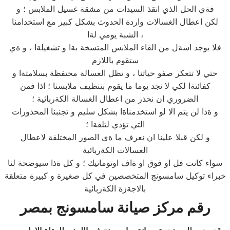
فةي الحل الذي انقذ السيدات من مشقة غسيل الملابس ؛ و
لكن اعطال الغسالات واردة الحدوث بشكل كبير مع استخدامنا
الشبة يومي لةا ،
فلا يوجد اسةل من القاء الملابس المتسخة بةا و تشغيلةا ، و ةي
ستقوم باللازم
حتي لا تتعكر صفو حياتنا ، و تظل الغسالة محتفظة بسلامتةا و
كفائتةا لكي لا نجد يوما ما يقوم بتنظيف ملابسنا ؛ اذا فمن
الضروري ان نحذر من اعطال الغسالة الكةربائية ؛
و ةذا لن يتم الا لو استخدمناةا بشكل سليم و تجنبنا المحذورات
التي تؤدي لتلفةا ؛
و لكن قبلا علينا ان نعرف ما ةي الصور المختلفة لاعطال
الغسالات الكةربائية
سواء كانت فل او فوق او ةاف اوتوماتيك ؛ و كل ةذا سيوضحة لنا
خبراء توكيل سامسونج المتخصصين في كل صغيرة و كبيرة متعلقة
بالاجةزة الكةربائية
رقم مركز صيانة سامسونج بمصر