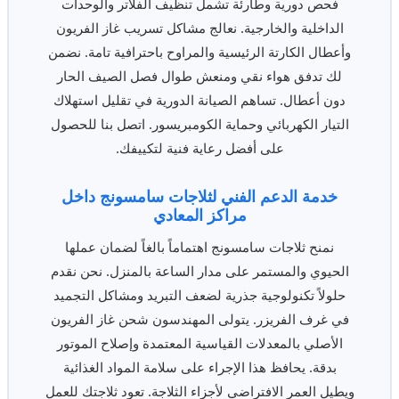
فحص دورية وطارئة تشمل تنظيف الفلاتر والوحدات
الداخلية والخارجية. نعالج مشاكل تسريب غاز الفريون
وأعطال الكارتة الرئيسية والمراوح باحترافية تامة. نضمن
لك تدفق هواء نقي ومنعش طوال فصل الصيف الحار
دون أعطال. تساهم الصيانة الدورية في تقليل استهلاك
التيار الكهربائي وحماية الكومبريسور. اتصل بنا للحصول
على أفضل رعاية فنية لتكييفك.
خدمة الدعم الفني لثلاجات سامسونج داخل
مراكز المعادي
نمنح ثلاجات سامسونج اهتماماً بالغاً لضمان عملها
الحيوي والمستمر على مدار الساعة بالمنزل. نحن نقدم
حلولاً تكنولوجية جذرية لضعف التبريد ومشاكل التجميد
في غرف الفريزر. يتولى المهندسون شحن غاز الفريون
الأصلي بالمعدلات القياسية المعتمدة وإصلاح الموتور
بدقة. يحافظ هذا الإجراء على سلامة المواد الغذائية
ويطيل العمر الافتراضي لأجزاء الثلاجة. تعود ثلاجتك للعمل