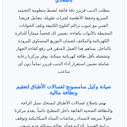
يتطلب الديب فريزر دقة فائقة لضبط منظومة التجميد
السريع وحفظ الأطعمة لفترات طويلة. يتعامل فريقنا
الفني مع عيوب تراكم الثلوج الكثيفة وتلف الجوانات
المحيطة بالأبواب بكفاءة. نضمن لك فحصاً ممتازاً للدائرة
الكهربائية والمكثف لضمان التوزيع المتساوي للبرودة
بالداخل. يساهم هذا العمل المتقن في رفع كفاءة الجهاز
وتشغيله بأقل طاقة كهربائية ممكنة. يوفر مركزنا رعاية
شاملة تضمن استقرار أداء الديب فريزر تماماً دون أي
متاعب.
صيانة وكيل سامسونج لغسالات الأطباق لتعقيم
ونظافة مثالية
نهتم بإصلاح غسالات الأطباق لنمنحك سبل الراحة
والنظافة الصحية الفائقة داخل المطبخ دائماً. يقدم مركزنا
حلولاً سريعة لانسداد رشاشات المياه الميكانيكية وتوقف
برامج الغسيل الذكية فجأة. نعالج مشكلة عدم تسخين