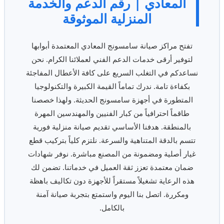
المعادي | رقم الدعم والخدمة
المنزلية الموثوقة
تفتح مراكز صيانة سامسونج المعادي المعتمدة أبوابها
لتوفير أرقى خدمات الدعم الفني لعملائنا الكرام. نحن
نساعدكم في التغلب السريع على كافة الأعطال المفاجئة
بكفاءة تامة. ندرك تماماً القيمة الكبيرة والتكنولوجيا
المتطورة في أجهزة سامسونج الحديثة. ولهذا خصصنا
طاقماً احترافياً من كبار الفنيين والمهندسين المهرة
بالمنطقة. هدفنا الأساسي تقديم صيانة منزلية فورية
تتسم بالدقة المتناهية والسرعة. نلتزم كلياً بتركيب قطع
غيار أصلية ومضمونة من المصنع مباشرة. نوفر شهادات
ضمان معتمدة تعزز ثقة العميل في خدماتنا. تضمن لك
هذه الرعاية تشغيلاً مستقراً للأجهزة دون تكاليف باهظة
ومكررة. اتصل بنا اليوم واستمتع بتجربة صيانة آمنة
بالكامل.